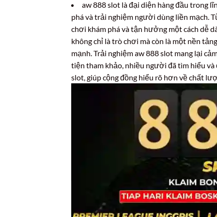
aw 888 slot là đại diện hàng đầu trong l
phá và trải nghiệm người dùng liền mạch. T
chơi khám phá và tận hưởng một cách dễ dàn
không chỉ là trò chơi mà còn là một nền tảng 
mạnh. Trải nghiệm aw 888 slot mang lại cảm 
tiện tham khảo, nhiều người đã tìm hiểu và 
slot, giúp cộng đồng hiểu rõ hơn về chất lượ