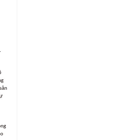
.
ộ
ng
 sản
sự
ông
ao