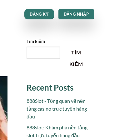
ĐĂNG KÝ
ĐĂNG NHẬP
Tìm kiếm
TÌM
KIẾM
Recent Posts
888Slot - Tổng quan về nền
tảng casino trực tuyến hàng
đầu
888slot: Khám phá nền tảng
slot trực tuyến hàng đầu