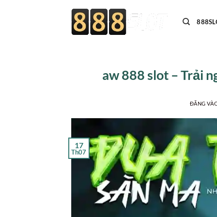
Bỏ
qua
888SL
nội
dung
aw 888 slot – Trải n
ĐĂNG VÀ
17
Th07