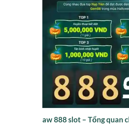
aw 888 slot – Tổng quan chủ