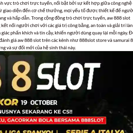
ĩnh vực trò chơi trực tuyến, nổi bật bởi sự kết hợp giữa công nghệ
ừ giao diện đến cơ chế thưởng, mọi yếu tố được thiết kế để ngườ
g và hấp dẫn. Trong cộng đồng trò chơi trực tuyến, aw 888 slot
kết nối người chơi với các giá trị công bằng, an toàn và giải trí là
giác phấn khích và tin cậy, khiến người dùng quay lại mỗi ngày. 
đánh giá aw 888 slot trên các kênh như 888slot store và samurai 
ng và sự đổi mới của hệ sinh thái này.