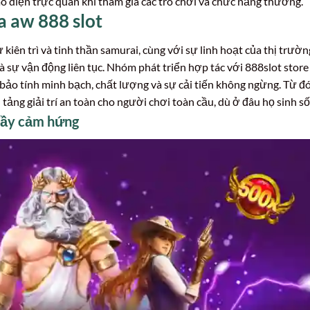
iao diện trực quan khi tham gia các trò chơi và chức năng thưởng.
 aw 888 slot
iên trì và tinh thần samurai, cùng với sự linh hoạt của thị trườn
à sự vận động liên tục. Nhóm phát triển hợp tác với 888slot store
bảo tính minh bạch, chất lượng và sự cải tiến không ngừng. Từ đó
ng giải trí an toàn cho người chơi toàn cầu, dù ở đâu họ sinh số
 đầy cảm hứng