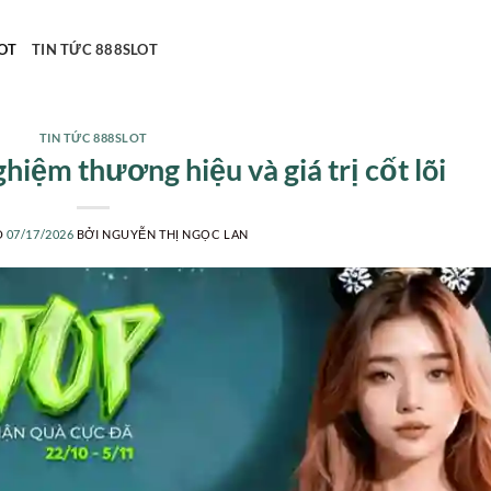
OT
TIN TỨC 888SLOT
TIN TỨC 888SLOT
ghiệm thương hiệu và giá trị cốt lõi
O
07/17/2026
BỞI
NGUYỄN THỊ NGỌC LAN