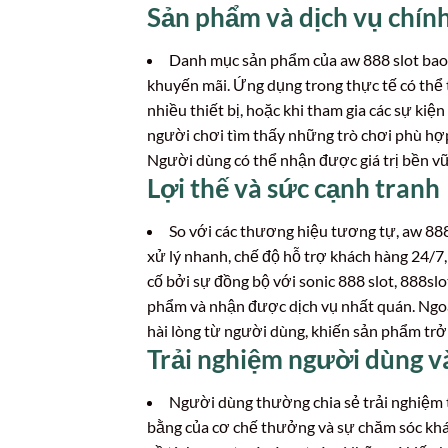
Sản phẩm và dịch vụ chính
Danh mục sản phẩm của aw 888 slot bao 
khuyến mãi. Ứng dụng trong thực tế có thể 
nhiều thiết bị, hoặc khi tham gia các sự kiện
người chơi tìm thấy những trò chơi phù hợp 
Người dùng có thể nhận được giá trị bền v
Lợi thế và sức cạnh tranh
So với các thương hiệu tương tự, aw 888 
xử lý nhanh, chế độ hỗ trợ khách hàng 24/7,
cố bởi sự đồng bộ với sonic 888 slot, 888slo
phẩm và nhận được dịch vụ nhất quán. Ngoài
hài lòng từ người dùng, khiến sản phẩm trở
Trải nghiệm người dùng v
Người dùng thường chia sẻ trải nghiệm t
bằng của cơ chế thưởng và sự chăm sóc khá