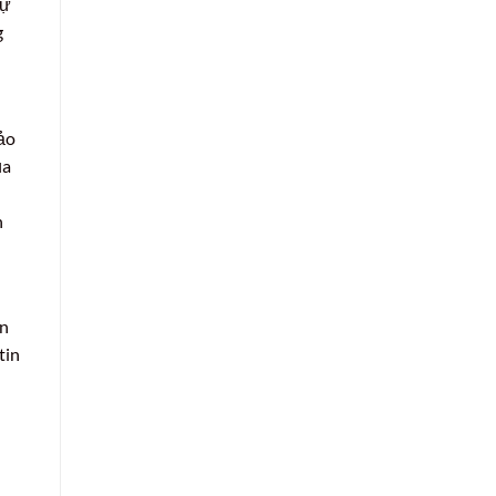
sự
g
bảo
ủa
n
ến
tin