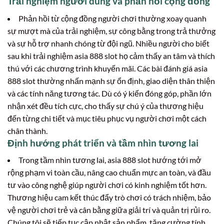
Trải nghiệm người dùng và phản hồi cộng đồng
Phản hồi từ cộng đồng người chơi thường xoay quanh
sự mượt mà của trải nghiệm, sự công bằng trong trả thưởng
và sự hỗ trợ nhanh chóng từ đội ngũ. Nhiều người cho biết
sau khi trải nghiệm asia 888 slot họ cảm thấy an tâm và thích
thú với các chương trình khuyến mãi. Các bài đánh giá asia
888 slot thường nhấn mạnh sự ổn định, giao diện thân thiện
và các tính năng tương tác. Dù có ý kiến đóng góp, phần lớn
nhận xét đều tích cực, cho thấy sự chú ý của thương hiệu
đến từng chi tiết và mục tiêu phục vụ người chơi một cách
chân thành.
Định hướng phát triển và tầm nhìn tương lai
Trong tầm nhìn tương lai, asia 888 slot hướng tới mở
rộng phạm vi toàn cầu, nâng cao chuẩn mực an toàn, và đầu
tư vào công nghệ giúp người chơi có kinh nghiệm tốt hơn.
Thương hiệu cam kết thúc đẩy trò chơi có trách nhiệm, bảo
vệ người chơi trẻ và cân bằng giữa giải trí và quản trị rủi ro.
Chúng tôi sẽ tiếp tục cập nhật sản phẩm, tăng cường tính