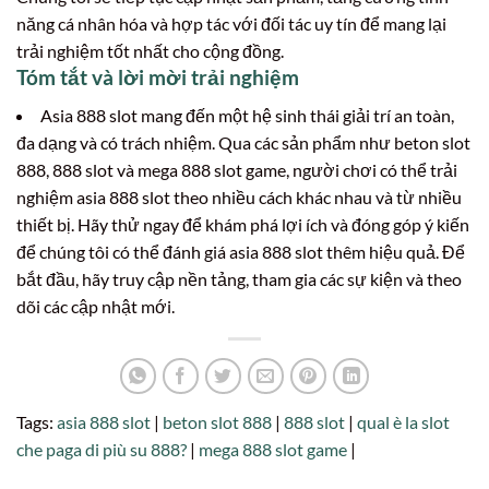
năng cá nhân hóa và hợp tác với đối tác uy tín để mang lại
trải nghiệm tốt nhất cho cộng đồng.
Tóm tắt và lời mời trải nghiệm
Asia 888 slot mang đến một hệ sinh thái giải trí an toàn,
đa dạng và có trách nhiệm. Qua các sản phẩm như beton slot
888, 888 slot và mega 888 slot game, người chơi có thể trải
nghiệm asia 888 slot theo nhiều cách khác nhau và từ nhiều
thiết bị. Hãy thử ngay để khám phá lợi ích và đóng góp ý kiến
để chúng tôi có thể đánh giá asia 888 slot thêm hiệu quả. Để
bắt đầu, hãy truy cập nền tảng, tham gia các sự kiện và theo
dõi các cập nhật mới.
Tags:
asia 888 slot
|
beton slot 888
|
888 slot
|
qual è la slot
che paga di più su 888?
|
mega 888 slot game
|