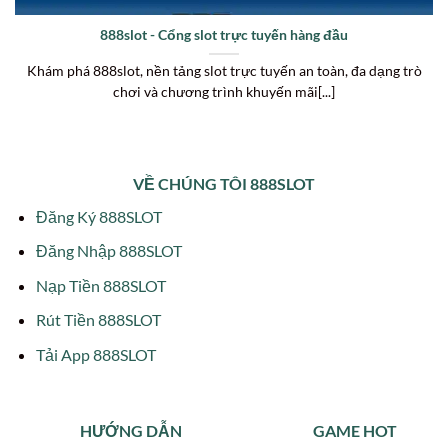
888slot - Cổng slot trực tuyến hàng đầu
Khám phá 888slot, nền tảng slot trực tuyến an toàn, đa dạng trò
chơi và chương trình khuyến mãi[...]
VỀ CHÚNG TÔI 888SLOT
Đăng Ký 888SLOT
Đăng Nhập 888SLOT
Nạp Tiền 888SLOT
Rút Tiền 888SLOT
Tải App 888SLOT
HƯỚNG DẪN
GAME HOT