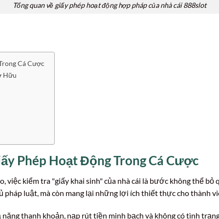
Tổng quan về giấy phép hoạt động hợp pháp của nhà cái 888slot
 Trong Cá Cược
Sở Hữu
iấy Phép Hoạt Động Trong Cá Cược
, việc kiểm tra "giấy khai sinh" của nhà cái là bước không thể b
 pháp luật, mà còn mang lại những lợi ích thiết thực cho thành vi
ăng thanh khoản, nạp rút tiền minh bạch và không có tình trạng 