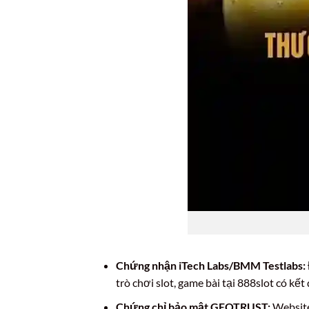
Chứng nhận iTech Labs/BMM Testlabs:
trò chơi slot, game bài tại 888slot có kế
Chứng chỉ bảo mật GEOTRUST:
Website