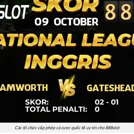
Các tổ chức cấp phép cá cược quốc tế uy tín cho 888slot