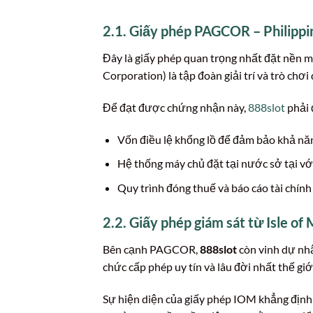
2.1. Giấy phép PAGCOR – Philippi
Đây là giấy phép quan trọng nhất đặt nền 
Corporation) là tập đoàn giải trí và trò chơ
Để đạt được chứng nhận này,
888slot
phải 
Vốn điều lệ khổng lồ để đảm bảo khả năng
Hệ thống máy chủ đặt tại nước sở tại vớ
Quy trình đóng thuế và báo cáo tài chính
2.2. Giấy phép giám sát từ Isle of
Bên cạnh PAGCOR,
888slot
còn vinh dự nh
chức cấp phép uy tín và lâu đời nhất thế giớ
Sự hiện diện của giấy phép IOM khẳng định