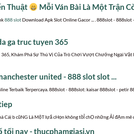
ến Thuật
Mỗi Ván Bài Là Một Trận Cờ 
ink
888 slot
Download Apk Slot Online Gacor ... . 888slot - 888slot -
 da ga truc tuyen 365
 365, Khám Phá Sự Thú Vị Của Trò Chơi Vượt Chướng Ngại Vật Kết
manchester united - 888 slot slot ...
line Terbaik Terpercaya. 888slot - 888slot: kaisar 888slot - petir 8
tiep
hà Cáị b cũNG Là MộT lựắ cHọn không tồỈ chỌ những Ảỉ đẠm mê cá c
ố tối nay - thucphamgiasi.vn