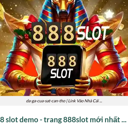
da-ga-cua-sat-can-tho | Link Vào Nhà Cái ...
8 slot demo - trang 888slot mới nhất ...