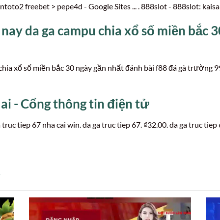
ntoto2 freebet > pepe4d - Google Sites ... . 888slot - 888slot: kais
nay da ga campu chia xổ số miền bắc 3
 chia xổ số miền bắc 30 ngày gần nhất đánh bài f88 đá gà trườn
i - Cổng thông tin điện tử
 truc tiep 67 nha cai win. da ga truc tiep 67. ₫32.00. da ga truc tie