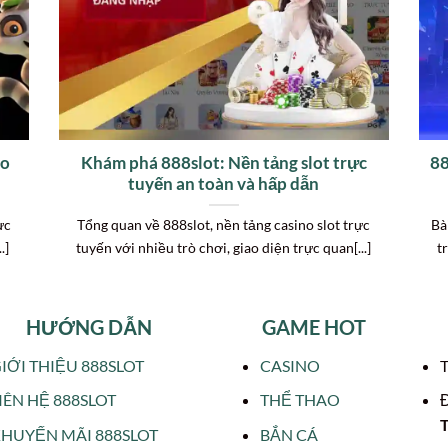
no
Khám phá 888slot: Nền tảng slot trực
88
tuyến an toàn và hấp dẫn
ực
Tổng quan về 888slot, nền tảng casino slot trực
Bà
.]
tuyến với nhiều trò chơi, giao diện trực quan[...]
t
HƯỚNG DẪN
GAME HOT
IỚI THIỆU 888SLOT
CASINO
T
IÊN HỆ 888SLOT
THỂ THAO
Đ
T
HUYẾN MÃI 888SLOT
BẮN CÁ