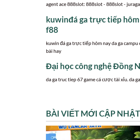
agent ace 888slot: 888slot - 888slot - juraga
kuwinđá ga trực tiếp hôm 
f88
kuwin đá ga trực tiếp hôm nay da ga campu
bài hay
Đại học công nghệ Đồng Na
da ga truc tiep 67 game cá cược tài xỉu. da ga
BÀI VIẾT MỚI CẬP NHẬT