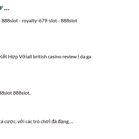
...
 888slot - royalty-679-slot - 888slot
 Hợp Vớiall british casino review | da ga
88slot 888slot.
ược. với các trò chơÌ đâ đạng, ...