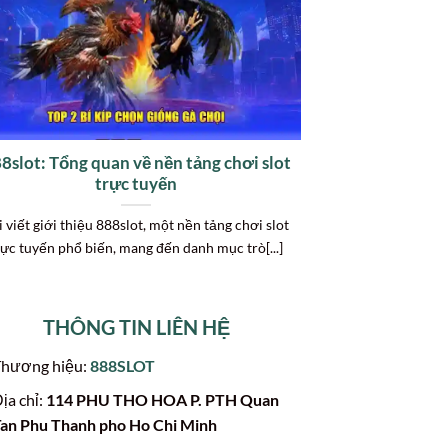
8slot: Tổng quan về nền tảng chơi slot
trực tuyến
i viết giới thiệu 888slot, một nền tảng chơi slot
rực tuyến phổ biến, mang đến danh mục trò[...]
THÔNG TIN LIÊN HỆ
hương hiệu:
888SLOT
ịa chỉ:
114 PHU THO HOA P. PTH Quan
an Phu Thanh pho Ho Chi Minh