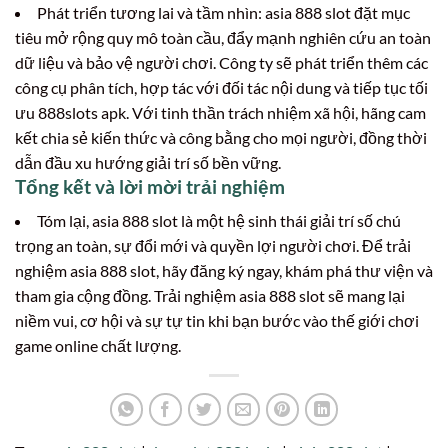
Phát triển tương lai và tầm nhìn: asia 888 slot đặt mục
tiêu mở rộng quy mô toàn cầu, đẩy mạnh nghiên cứu an toàn
dữ liệu và bảo vệ người chơi. Công ty sẽ phát triển thêm các
công cụ phân tích, hợp tác với đối tác nội dung và tiếp tục tối
ưu 888slots apk. Với tinh thần trách nhiệm xã hội, hãng cam
kết chia sẻ kiến thức và công bằng cho mọi người, đồng thời
dẫn đầu xu hướng giải trí số bền vững.
Tổng kết và lời mời trải nghiệm
Tóm lại, asia 888 slot là một hệ sinh thái giải trí số chú
trọng an toàn, sự đổi mới và quyền lợi người chơi. Để trải
nghiệm asia 888 slot, hãy đăng ký ngay, khám phá thư viện và
tham gia cộng đồng. Trải nghiệm asia 888 slot sẽ mang lại
niềm vui, cơ hội và sự tự tin khi bạn bước vào thế giới chơi
game online chất lượng.