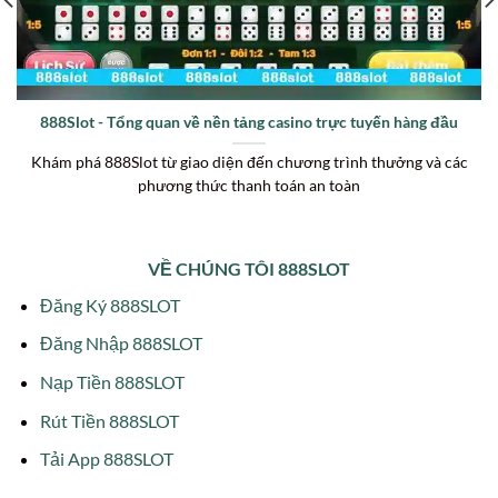
888Slot - Tổng quan về nền tảng casino trực tuyến hàng đầu
Khám phá 888Slot từ giao diện đến chương trình thưởng và các
phương thức thanh toán an toàn
VỀ CHÚNG TÔI 888SLOT
Đăng Ký 888SLOT
Đăng Nhập 888SLOT
Nạp Tiền 888SLOT
Rút Tiền 888SLOT
Tải App 888SLOT