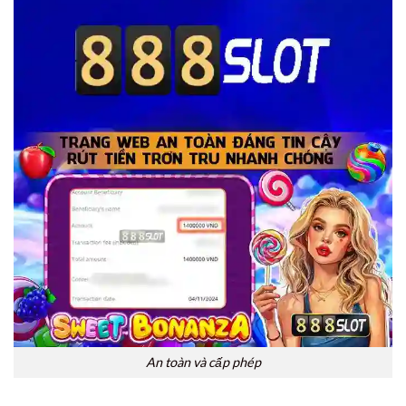
An toàn và cấp phép