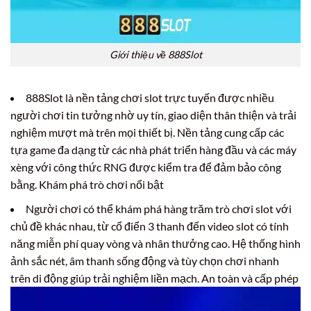
Giới thiệu về 888Slot
888Slot là nền tảng chơi slot trực tuyến được nhiều
người chơi tin tưởng nhờ uy tín, giao diện thân thiện và trải
nghiệm mượt mà trên mọi thiết bị. Nền tảng cung cấp các
tựa game đa dạng từ các nhà phát triển hàng đầu và các máy
xèng với công thức RNG được kiểm tra để đảm bảo công
bằng.
Khám phá trò chơi nổi bật
Người chơi có thể khám phá hàng trăm trò chơi slot với
chủ đề khác nhau, từ cổ điển 3 thanh đến video slot có tính
năng miễn phí quay vòng và nhân thưởng cao. Hệ thống hình
ảnh sắc nét, âm thanh sống động và tùy chọn chơi nhanh
trên di động giúp trải nghiệm liền mạch.
An toàn và cấp phép