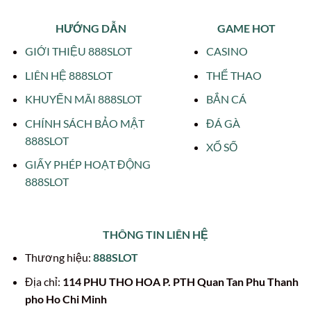
HƯỚNG DẪN
GAME HOT
GIỚI THIỆU 888SLOT
CASINO
LIÊN HỆ 888SLOT
THỂ THAO
KHUYẾN MÃI 888SLOT
BẮN CÁ
CHÍNH SÁCH BẢO MẬT
ĐÁ GÀ
888SLOT
XỔ SỐ
GIẤY PHÉP HOẠT ĐỘNG
888SLOT
THÔNG TIN LIÊN HỆ
Thương hiệu:
888SLOT
Địa chỉ:
114 PHU THO HOA P. PTH Quan Tan Phu Thanh
pho Ho Chi Minh