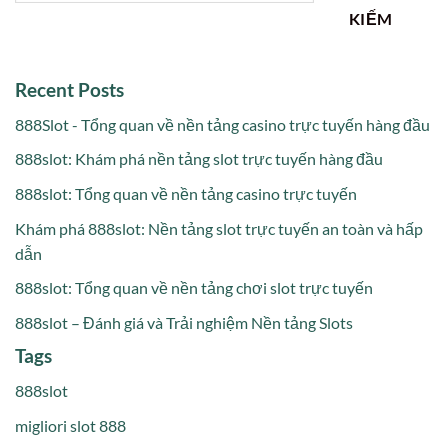
KIẾM
Recent Posts
888Slot - Tổng quan về nền tảng casino trực tuyến hàng đầu
888slot: Khám phá nền tảng slot trực tuyến hàng đầu
888slot: Tổng quan về nền tảng casino trực tuyến
Khám phá 888slot: Nền tảng slot trực tuyến an toàn và hấp
dẫn
888slot: Tổng quan về nền tảng chơi slot trực tuyến
888slot – Đánh giá và Trải nghiệm Nền tảng Slots
Tags
888slot
migliori slot 888