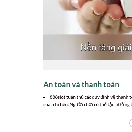
An toàn và thanh toán
888slot tuân thủ các quy định về thanh 
soát chi tiêu. Người chơi có thể tận hưởng t