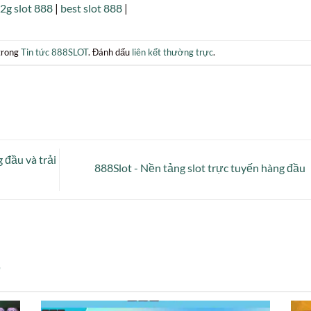
2g slot 888
|
best slot 888
|
trong
Tin tức 888SLOT
. Đánh dấu
liên kết thường trực
.
 đầu và trải
888Slot - Nền tảng slot trực tuyến hàng đầu