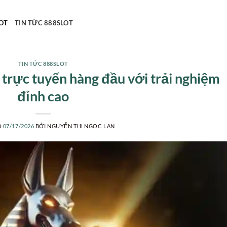
OT
TIN TỨC 888SLOT
TIN TỨC 888SLOT
t trực tuyến hàng đầu với trải nghiệm
đỉnh cao
O
07/17/2026
BỞI
NGUYỄN THỊ NGỌC LAN