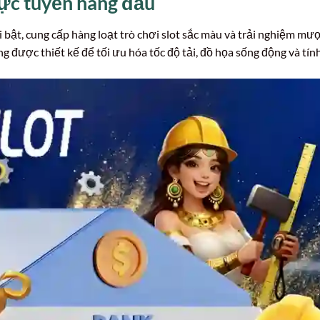
trực tuyến hàng đầu
ổi bật, cung cấp hàng loạt trò chơi slot sắc màu và trải nghiệm mư
g được thiết kế để tối ưu hóa tốc độ tải, đồ họa sống động và tín