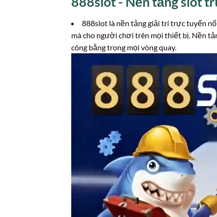
888slot - Nền tảng slot 
888slot là nền tảng giải trí trực tuyến n
mà cho người chơi trên mọi thiết bị. Nền tản
công bằng trong mọi vòng quay.