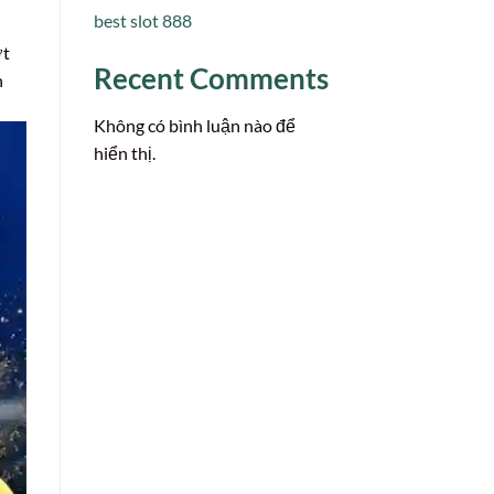
best slot 888
ợt
Recent Comments
h
Không có bình luận nào để
hiển thị.