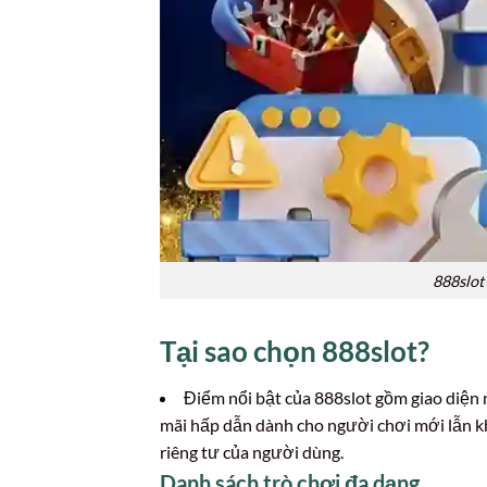
888slot
Tại sao chọn 888slot?
Điểm nổi bật của 888slot gồm giao diện 
mãi hấp dẫn dành cho người chơi mới lẫn k
riêng tư của người dùng.
Danh sách trò chơi đa dạng