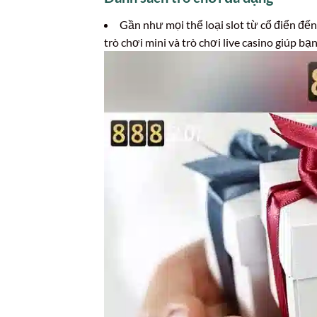
Gần như mọi thể loại slot từ cổ điển đến
trò chơi mini và trò chơi live casino giúp b