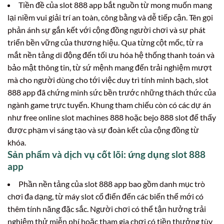
Tiền đề của slot 888 app bắt nguồn từ mong muốn mang
lại niềm vui giải trí an toàn, công bằng và dễ tiếp cận. Tên gọi
phản ánh sự gắn kết với cộng đồng người chơi và sự phát
triển bền vững của thương hiệu. Qua từng cột mốc, từ ra
mắt nền tảng di động đến tối ưu hóa hệ thống thanh toán và
bảo mật thông tin, từ sứ mệnh mang đến trải nghiệm mượt
mà cho người dùng cho tới việc duy trì tính minh bạch, slot
888 app đã chứng minh sức bền trước những thách thức của
ngành game trực tuyến. Khung tham chiếu còn có các dự án
như free online slot machines 888 hoặc bejo 888 slot để thấy
được phạm vi sáng tạo và sự đoàn kết của cộng đồng từ
khóa.
Sản phẩm và dịch vụ cốt lõi: ứng dụng slot 888
app
Phần nền tảng của slot 888 app bao gồm danh mục trò
chơi đa dạng, từ máy slot cổ điển đến các biến thể mới có
thêm tính năng đặc sắc. Người chơi có thể tận hưởng trải
nghiệm thử miễn phí hoặc tham gia chơi có tiền thưởng tùy