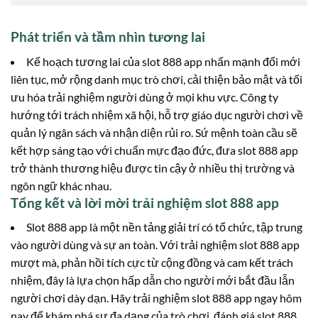
Phát triển và tầm nhìn tương lai
Kế hoạch tương lai của slot 888 app nhấn mạnh đổi mới
liên tục, mở rộng danh mục trò chơi, cải thiện bảo mật và tối
ưu hóa trải nghiệm người dùng ở mọi khu vực. Công ty
hướng tới trách nhiệm xã hội, hỗ trợ giáo dục người chơi về
quản lý ngân sách và nhận diện rủi ro. Sứ mệnh toàn cầu sẽ
kết hợp sáng tạo với chuẩn mực đạo đức, đưa slot 888 app
trở thành thương hiệu được tin cậy ở nhiều thị trường và
ngôn ngữ khác nhau.
Tổng kết và lời mời trải nghiệm slot 888 app
Slot 888 app là một nền tảng giải trí có tổ chức, tập trung
vào người dùng và sự an toàn. Với trải nghiệm slot 888 app
mượt mà, phản hồi tích cực từ cộng đồng và cam kết trách
nhiệm, đây là lựa chọn hấp dẫn cho người mới bắt đầu lẫn
người chơi dày dạn. Hãy trải nghiệm slot 888 app ngay hôm
nay để khám phá sự đa dạng của trò chơi, đánh giá slot 888