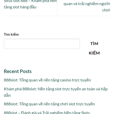
Situs slot 888 – Khám phá nền
quan và trải nghiệm người
tảng slot hàng đầu
chơi
Tìm kiếm
TÌM
KIẾM
Recent Posts
888slot: Tổng quan về nền tảng casino trực tuyến
Khám phá 888slot: Nền tảng slot trực tuyến an toàn và hấp
dẫn
888slot: Tổng quan về nền tảng chơi slot trực tuyến
888slot – Đánh giá và Trải nghiệm Nền tảng Slots