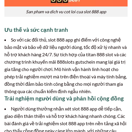
San pham va dich vu cot loi cua slot 888 app
Ưu thế và sức cạnh tranh
So với các đối thủ, slot 888 app ghi điểm với công nghệ
bảo mật và bảo vệ dữ liệu người dùng, tốc độ xử lý nhanh và
hỗ trợ khách hàng 24/7. Sự tích hợp của titan 888 slot và các
chương trình khuyến mãi 888slots gutschein mang lại giá trị
gia tăng cho người chơi. Mô hình vận hành linh hoạt cho
phép trải nghiệm mượt mà trên điện thoại và máy tính bảng,
đồng thời đảm bảo tính công bằng cho mọi người tham gia
thông qua các chuẩn kiểm định ngẫu nhiên.
Trải nghiệm người dùng và phản hồi cộng đồng
Người dùng thường nhận xét slot 888 app dễ tiếp cận,
giao diện thân thiện và hỗ trợ khách hàng nhanh chóng. Các
bài đánh giá về trải nghiệm slot 888 app trên nền tảng xã hội
cho thấy cộng đồng ngày càng lớn mạnh, với những câu