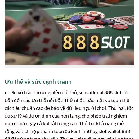
Ưu thế và sức cạnh tranh
So với các thương hiệu đối thủ, sensational 888 slot có
bốn đến sáu ưu thế nổi bật. Thứ nhất, bảo mật và tuân thủ
các tiêu chuẩn cao để bảo vệ dữ liệu người chơi. Thứ hai, tốc
độ xử lý và độ ổn định của nền tảng, cho phép trải nghiệm
mượt mà ngay cả khi tải trọng cao. Thứ ba, khả năng mở
rộng và tích hợp thanh toán đa kênh như pg slot wallet 888
để đáp ứng từng nhu cầu. Thứ tư, giao diện người dùng trực