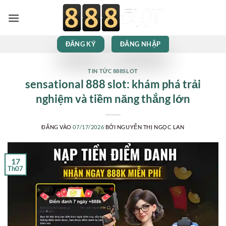
Bỏ
qua
nội
dung
ĐĂNG KÝ
ĐĂNG NHẬP
TIN TỨC 888SLOT
sensational 888 slot: khám phá trải
nghiệm và tiềm năng thắng lớn
ĐĂNG VÀO
07/17/2026
BỞI
NGUYỄN THỊ NGỌC LAN
17
Th07