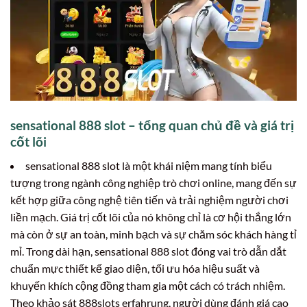
sensational 888 slot – tổng quan chủ đề và giá trị
cốt lõi
sensational 888 slot là một khái niệm mang tính biểu
tượng trong ngành công nghiệp trò chơi online, mang đến sự
kết hợp giữa công nghệ tiên tiến và trải nghiệm người chơi
liền mạch. Giá trị cốt lõi của nó không chỉ là cơ hội thắng lớn
mà còn ở sự an toàn, minh bạch và sự chăm sóc khách hàng tỉ
mỉ. Trong dài hạn, sensational 888 slot đóng vai trò dẫn dắt
chuẩn mực thiết kế giao diện, tối ưu hóa hiệu suất và
khuyến khích cộng đồng tham gia một cách có trách nhiệm.
Theo khảo sát 888slots erfahrung, người dùng đánh giá cao