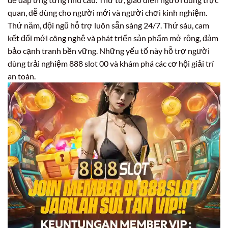
quan, dễ dùng cho người mới và người chơi kinh nghiệm.
Thứ năm, đội ngũ hỗ trợ luôn sẵn sàng 24/7. Thứ sáu, cam
kết đổi mới công nghệ và phát triển sản phẩm mở rộng, đảm
bảo cạnh tranh bền vững. Những yếu tố này hỗ trợ người
dùng trải nghiệm 888 slot 00 và khám phá các cơ hội giải trí
an toàn.