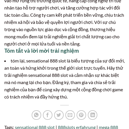
vào mở rộng thị trường quốc tế, nâng cấp công nghệ trí tuệ
nhân tạo hỗ trợ người chơi, và tăng cường hợp tác với đối
tác toàn cầu. Công ty cam kết phát triển bền vững, chịu trách
nhiệm xã hội và bảo vệ quyền lợi người chơi. Với sự chú
trọng vào nguồn lực giáo dục và cộng đồng, thương hiệu
mong muốn đem lại trải nghiệm giải trí chất lượng cao cho
người chơi ở mọi lứa tuổi và nền tảng.
Tóm tắt và lời mời trải nghiệm
tóm lại, sensational 888 slot là biểu tượng của sự đổi mới,
an toàn và hứng khởi trong thế giới slot trực tuyến. Hãy thử
trải nghiệm sensational 888 slot và cảm nhận sự khác biệt
mà nó mang lại cho bạn. Đăng ký, tham gia và chia sẻ trải
nghiệm của bạn để cùng xây dựng một cộng đồng chơi game
có trách nhiệm và đầy hứng thú.
Tags:
sensational 888 slot
|
888slots erfahrung
|
mega 888