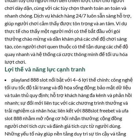
thuần túy cho người mới đến chiến lược chơi cho người
chơi dày dặn, cùng với các tùy chọn thanh toán an toàn và
nhanh chóng. Dịch vụ khách hàng 24/7 luôn sẵn sàng hỗ trợ,
giúp người chơi cảm thấy được tôn trọng và an tâm. Ví dụ
thực tế cho thấy một người mới có thể bắt đầu với gói
thưởng chào mừng và dần khám phá các chế độ chơi sáng
tạo, còn người chơi quen thuộc có thể tận dụng các chế độ
quay nhanh và hệ thống cá cược thông minh để tối ưu hóa
lượt chơi.
Lợi thế và năng lực cạnh tranh
playland 888 slot nổi bật với 4–6 lợi thế chính: công nghệ
tối ưu tốc độ tải trang và đồ họa sống động; bảo mật dữ liệu
và tuân thủ quy định; hỗ trợ khách hàng đa kênh và phản hồi
nhanh; sự đổi mới liên tục với các chương trình thưởng và
trải nghiệm cá nhân hóa; liên kết với 888slot freebet và ufa
slot 888 nhằm mở rộng cơ hội nhận thưởng; cộng đồng
người chơi tích cực và đánh giá tích cực từ người dùng.
Những yếu tố này giúp nền tảng duy trì sự tin cậy và tăng