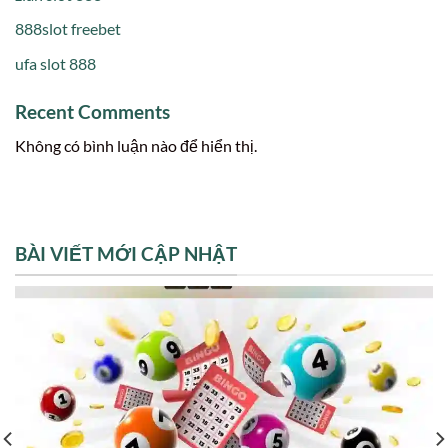
888slot freebet
ufa slot 888
Recent Comments
Không có bình luận nào để hiển thị.
BÀI VIẾT MỚI CẬP NHẬT