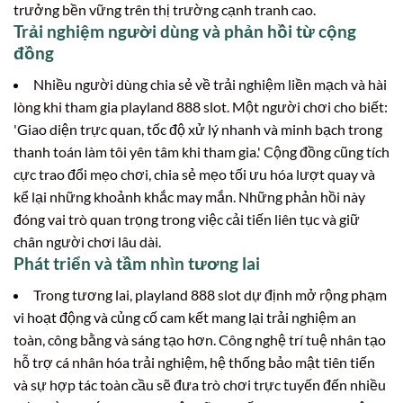
trưởng bền vững trên thị trường cạnh tranh cao.
Trải nghiệm người dùng và phản hồi từ cộng
đồng
Nhiều người dùng chia sẻ về trải nghiệm liền mạch và hài
lòng khi tham gia playland 888 slot. Một người chơi cho biết:
'Giao diện trực quan, tốc độ xử lý nhanh và minh bạch trong
thanh toán làm tôi yên tâm khi tham gia.' Cộng đồng cũng tích
cực trao đổi mẹo chơi, chia sẻ mẹo tối ưu hóa lượt quay và
kể lại những khoảnh khắc may mắn. Những phản hồi này
đóng vai trò quan trọng trong việc cải tiến liên tục và giữ
chân người chơi lâu dài.
Phát triển và tầm nhìn tương lai
Trong tương lai, playland 888 slot dự định mở rộng phạm
vi hoạt động và củng cố cam kết mang lại trải nghiệm an
toàn, công bằng và sáng tạo hơn. Công nghệ trí tuệ nhân tạo
hỗ trợ cá nhân hóa trải nghiệm, hệ thống bảo mật tiên tiến
và sự hợp tác toàn cầu sẽ đưa trò chơi trực tuyến đến nhiều