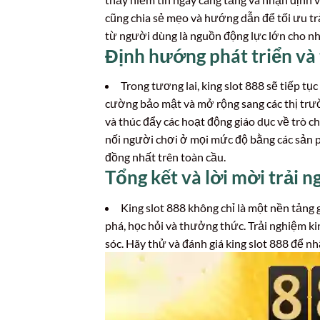
cũng chia sẻ mẹo và hướng dẫn để tối ưu trả
từ người dùng là nguồn động lực lớn cho nhữ
Định hướng phát triển và 
Trong tương lai, king slot 888 sẽ tiếp tụ
cường bảo mật và mở rộng sang các thị trườ
và thúc đẩy các hoạt động giáo dục về trò c
nối người chơi ở mọi mức độ bằng các sản p
đồng nhất trên toàn cầu.
Tổng kết và lời mời trải 
King slot 888 không chỉ là một nền tảng 
phá, học hỏi và thưởng thức. Trải nghiệm ki
sóc. Hãy thử và đánh giá king slot 888 để n