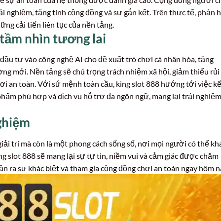
i nghiệm, tăng tính cộng đồng và sự gắn kết. Trên thực tế, phản h
ng cải tiến liên tục của nền tảng.
tầm nhìn tương lai
c đầu tư vào công nghệ AI cho đề xuất trò chơi cá nhân hóa, tăng
ng mới. Nền tảng sẽ chú trọng trách nhiệm xã hội, giảm thiểu rủi
hơi an toàn. Với sứ mệnh toàn cầu, king slot 888 hướng tới việc k
hẩm phù hợp và dịch vụ hỗ trợ đa ngôn ngữ, mang lại trải nghiệ
nghiệm
giải trí mà còn là một phong cách sống số, nơi mọi người có thể k
ng slot 888 sẽ mang lại sự tự tin, niềm vui và cảm giác được chăm
hận ra sự khác biệt và tham gia cộng đồng chơi an toàn ngay hôm n