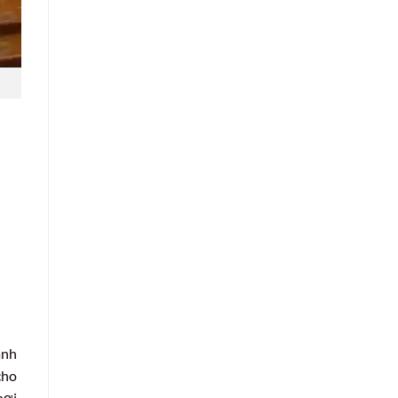
i
ánh
cho
hơi