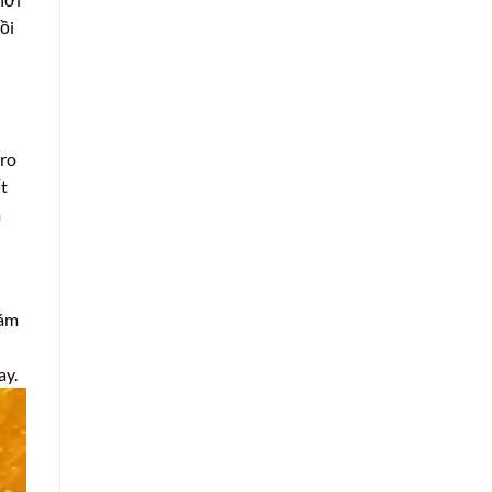
ồi
 ro
ết
m
hám
ay.