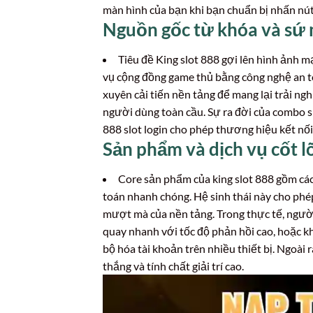
màn hình của bạn khi bạn chuẩn bị nhấn nút
Nguồn gốc từ khóa và sứ
Tiêu đề King slot 888 gợi lên hình ảnh
vụ cộng đồng game thủ bằng công nghệ an t
xuyên cải tiến nền tảng để mang lại trải ng
người dùng toàn cầu. Sự ra đời của combo s
888 slot login cho phép thương hiệu kết nối
Sản phẩm và dịch vụ cốt lõ
Core sản phẩm của king slot 888 gồm các 
toán nhanh chóng. Hệ sinh thái này cho phé
mượt mà của nền tảng. Trong thực tế, người 
quay nhanh với tốc độ phản hồi cao, hoặc k
bộ hóa tài khoản trên nhiều thiết bị. Ngoài 
thắng và tính chất giải trí cao.