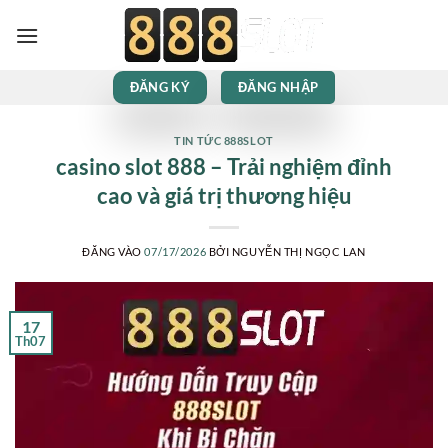
Bỏ
qua
nội
dung
ĐĂNG KÝ
ĐĂNG NHẬP
TIN TỨC 888SLOT
casino slot 888 – Trải nghiệm đỉnh
cao và giá trị thương hiệu
ĐĂNG VÀO
07/17/2026
BỞI
NGUYỄN THỊ NGỌC LAN
17
Th07