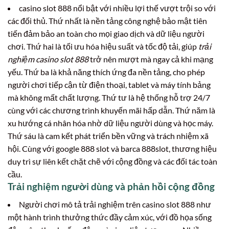
casino slot 888 nổi bật với nhiều lợi thế vượt trội so với
các đối thủ. Thứ nhất là nền tảng công nghệ bảo mật tiên
tiến đảm bảo an toàn cho mọi giao dịch và dữ liệu người
chơi. Thứ hai là tối ưu hóa hiệu suất và tốc độ tải, giúp
trải
nghiệm casino slot 888
trở nên mượt mà ngay cả khi mạng
yếu. Thứ ba là khả năng thích ứng đa nền tảng, cho phép
người chơi tiếp cận từ điện thoại, tablet và máy tính bảng
mà không mất chất lượng. Thứ tư là hệ thống hỗ trợ 24/7
cùng với các chương trình khuyến mãi hấp dẫn. Thứ năm là
xu hướng cá nhân hóa nhờ dữ liệu người dùng và học máy.
Thứ sáu là cam kết phát triển bền vững và trách nhiệm xã
hội. Cùng với google 888 slot và barca 888slot, thương hiệu
duy trì sự liên kết chặt chẽ với cộng đồng và các đối tác toàn
cầu.
Trải nghiệm người dùng và phản hồi cộng đồng
Người chơi mô tả trải nghiệm trên casino slot 888 như
một hành trình thưởng thức đầy cảm xúc, với đồ họa sống