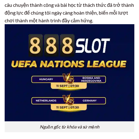
câu chuyện thành công và bài học từ thách thức đã trở thành
động lực để chúng tôi ngày càng hoàn thiện, biến mỗi lượt
chơi thành một hành trình đầy cảm hứng.
Nguồn gốc từ khóa và sứ mệnh