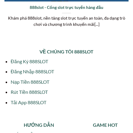
888slot - Cổng slot trực tuyến hàng đầu
Khám phá 888slot, nền tảng slot trực tuyến an toàn, đa dạng trò
chơi và chương trình khuyến mãi[...]
VỀ CHÚNG TÔI 888SLOT
Đăng Ký 888SLOT
Đăng Nhập 888SLOT
Nạp Tiền 888SLOT
Rút Tiền 888SLOT
Tải App 888SLOT
HƯỚNG DẪN
GAME HOT