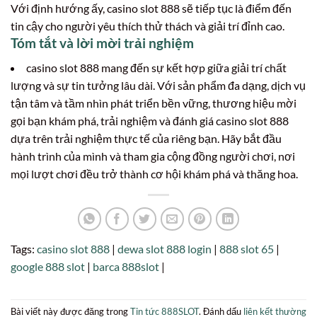
Với định hướng ấy, casino slot 888 sẽ tiếp tục là điểm đến
tin cậy cho người yêu thích thử thách và giải trí đỉnh cao.
Tóm tắt và lời mời trải nghiệm
casino slot 888 mang đến sự kết hợp giữa giải trí chất
lượng và sự tin tưởng lâu dài. Với sản phẩm đa dạng, dịch vụ
tận tâm và tầm nhìn phát triển bền vững, thương hiệu mời
gọi bạn khám phá, trải nghiệm và đánh giá casino slot 888
dựa trên trải nghiệm thực tế của riêng bạn. Hãy bắt đầu
hành trình của mình và tham gia cộng đồng người chơi, nơi
mọi lượt chơi đều trở thành cơ hội khám phá và thăng hoa.
Tags:
casino slot 888
|
dewa slot 888 login
|
888 slot 65
|
google 888 slot
|
barca 888slot
|
Bài viết này được đăng trong
Tin tức 888SLOT
. Đánh dấu
liên kết thường