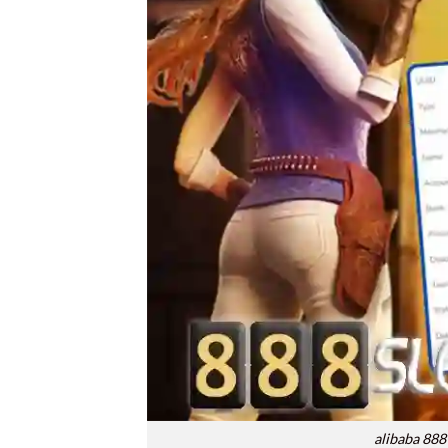
alibaba 888 