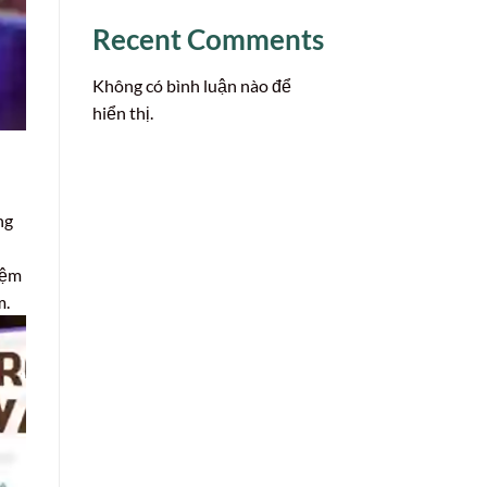
Recent Comments
Không có bình luận nào để
hiển thị.
ng
iệm
m.