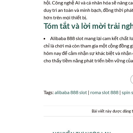
hội. Công nghệ AI và cá nhân hóa sẽ nâng c
duy trì an toàn và minh bạch, đồng thời phát
hơn trên mọi thiết bị.
Tóm tắt và lời mời trải n
Alibaba 888 slot mang lại cam kết chất l
chỉ là chơi mà còn tham gia một cộng đồng gi
hôm nay để cảm nhận sự khác biệt và nhận 
cho thấy tiềm năng phát triển bền vững của 
Tags:
alibaba 888 slot
|
roma slot 888
|
spin 
Bài viết này được đăng 