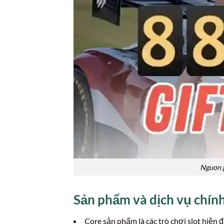
Nguon g
Sản phẩm và dịch vụ chín
Core sản phẩm là các trò chơi slot hiện 