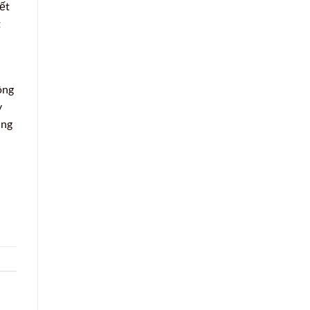
ết
t
ông
y
ùng