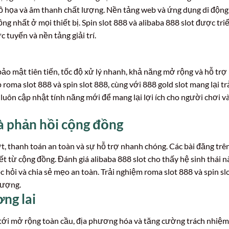
đồ họa và âm thanh chất lượng. Nền tảng web và ứng dụng di động
ng nhất ở mọi thiết bị. Spin slot 888 và alibaba 888 slot được tri
c tuyến và nền tảng giải trí.
ảo mật tiên tiến, tốc độ xử lý nhanh, khả năng mở rộng và hỗ trợ
 roma slot 888 và spin slot 888, cùng với 888 gold slot mang lại tr
luôn cập nhật tính năng mới để mang lại lợi ích cho người chơi v
à phản hồi cộng đồng
 thanh toán an toàn và sự hỗ trợ nhanh chóng. Các bài đăng trê
t từ cộng đồng. Đánh giá alibaba 888 slot cho thấy hệ sinh thái n
c hỏi và chia sẻ mẹo an toàn. Trải nghiệm roma slot 888 và spin sl
lượng.
ơng lai
 tới mở rộng toàn cầu, địa phương hóa và tăng cường trách nhiệm