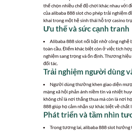
thể chọn nhiều chế độ chơi khác nhau với 
của alibaba 888 slot cho phép trải nghiệm đồ
khai trong một hệ sinh thái hỗ trợ casino trự
Ưu thế và sức cạnh tranh
Alibaba 888 slot nổi bật nhờ công nghệ b
toàn cầu. Điểm khác biệt còn ở việc tích hợp
nghiệm sang trọng và ổn định. Thương hiệu 
đối tác.
Trải nghiệm người dùng v
Người dùng thường khen giao diện mượt,
mạng xã hội phản ánh niềm tin và nhiệt huyế
không chỉ là nơi thắng thua mà còn là nơi họ
888 giúp họ cảm nhận sự khác biệt về chất 
Phát triển và tầm nhìn tư
Trong tương lai, alibaba 888 slot hướng