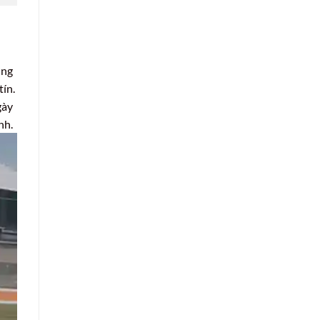
ơng
tín.
gày
nh.