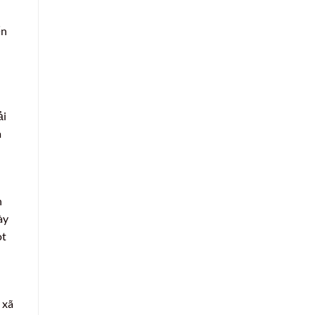
ển
ải
à
n
ày
ot
 xã