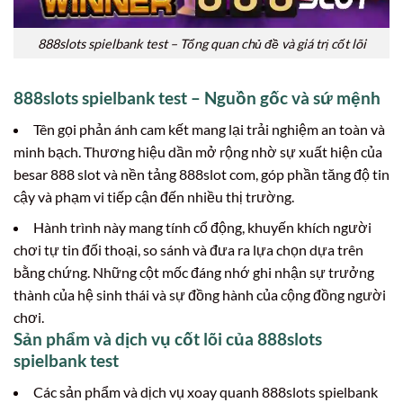
888slots spielbank test – Tổng quan chủ đề và giá trị cốt lõi
888slots spielbank test – Nguồn gốc và sứ mệnh
Tên gọi phản ánh cam kết mang lại trải nghiệm an toàn và
minh bạch. Thương hiệu dần mở rộng nhờ sự xuất hiện của
besar 888 slot và nền tảng 888slot com, góp phần tăng độ tin
cậy và phạm vi tiếp cận đến nhiều thị trường.
Hành trình này mang tính cổ động, khuyến khích người
chơi tự tin đối thoại, so sánh và đưa ra lựa chọn dựa trên
bằng chứng. Những cột mốc đáng nhớ ghi nhận sự trưởng
thành của hệ sinh thái và sự đồng hành của cộng đồng người
chơi.
Sản phẩm và dịch vụ cốt lõi của 888slots
spielbank test
Các sản phẩm và dịch vụ xoay quanh 888slots spielbank