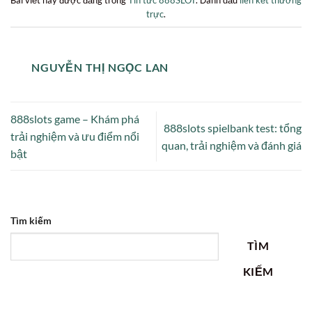
Bài viết này được đăng trong
Tin tức 888SLOT
. Đánh dấu
liên kết thường
trực
.
NGUYỄN THỊ NGỌC LAN
888slots game – Khám phá
888slots spielbank test: tổng
trải nghiệm và ưu điểm nổi
quan, trải nghiệm và đánh giá
bật
Tìm kiếm
TÌM
KIẾM