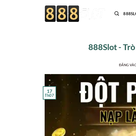
Bỏ
qua
888SL
nội
dung
888Slot - Trò
ĐĂNG VÀ
17
Th07