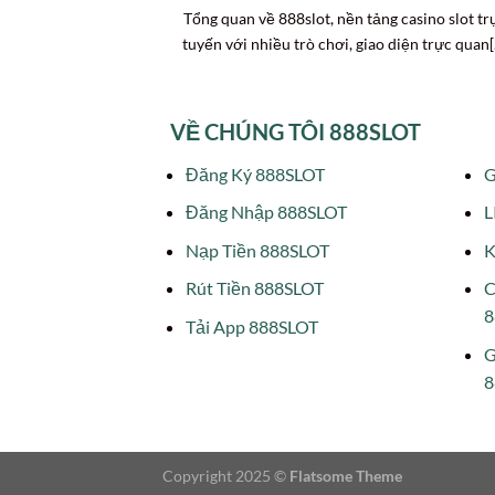
n tảng slot trực
Tổng quan về 888slot, nền tảng casino slot tr
oán và chiến[...]
tuyến với nhiều trò chơi, giao diện trực quan[..
VỀ CHÚNG TÔI 888SLOT
Đăng Ký 888SLOT
G
Đăng Nhập 888SLOT
L
Nạp Tiền 888SLOT
K
Rút Tiền 888SLOT
C
8
Tải App 888SLOT
G
8
Copyright 2025 ©
Flatsome Theme