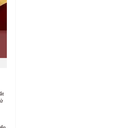
ắt
hử
yển