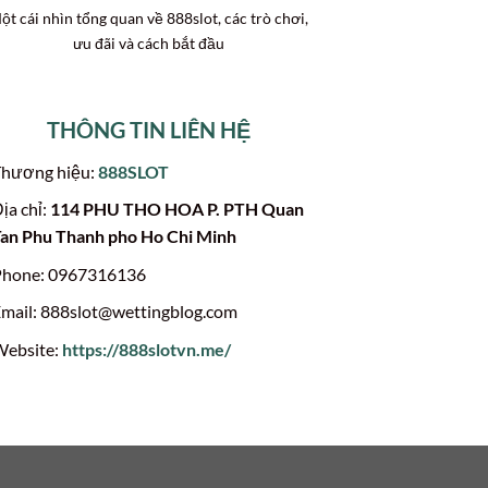
ột cái nhìn tổng quan về 888slot, các trò chơi,
ưu đãi và cách bắt đầu
THÔNG TIN LIÊN HỆ
hương hiệu:
888SLOT
ịa chỉ:
114 PHU THO HOA P. PTH Quan
an Phu Thanh pho Ho Chi Minh
Phone:
0967316136
mail:
888slot@wettingblog.com
ebsite:
https://888slotvn.me/