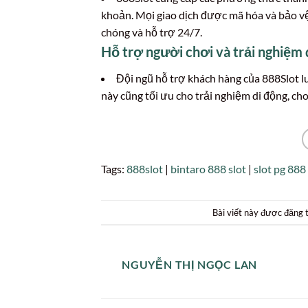
khoản. Mọi giao dịch được mã hóa và bảo vệ
chóng và hỗ trợ 24/7.
Hỗ trợ người chơi và trải nghiệm 
Đội ngũ hỗ trợ khách hàng của 888Slot lu
này cũng tối ưu cho trải nghiệm di động, ch
Tags:
888slot
|
bintaro 888 slot
|
slot pg 888
Bài viết này được đăng 
NGUYỄN THỊ NGỌC LAN