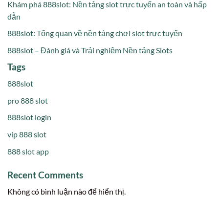
Khám phá 888slot: Nền tảng slot trực tuyến an toàn và hấp
dẫn
888slot: Tổng quan về nền tảng chơi slot trực tuyến
888slot – Đánh giá và Trải nghiệm Nền tảng Slots
Tags
888slot
pro 888 slot
888slot login
vip 888 slot
888 slot app
Recent Comments
Không có bình luận nào để hiển thị.