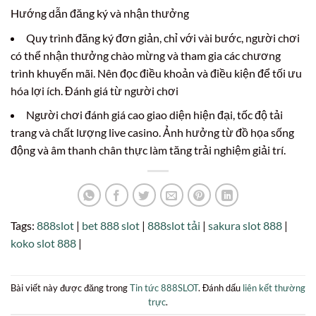
Hướng dẫn đăng ký và nhận thưởng
Quy trình đăng ký đơn giản, chỉ với vài bước, người chơi
có thể nhận thưởng chào mừng và tham gia các chương
trình khuyến mãi. Nên đọc điều khoản và điều kiện để tối ưu
hóa lợi ích.
Đánh giá từ người chơi
Người chơi đánh giá cao giao diện hiện đại, tốc độ tải
trang và chất lượng live casino. Ảnh hưởng từ đồ họa sống
động và âm thanh chân thực làm tăng trải nghiệm giải trí.
Tags:
888slot
|
bet 888 slot
|
888slot tải
|
sakura slot 888
|
koko slot 888
|
Bài viết này được đăng trong
Tin tức 888SLOT
. Đánh dấu
liên kết thường
trực
.