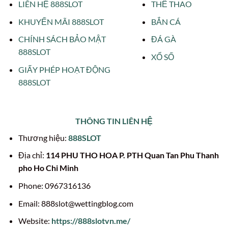
LIÊN HỆ 888SLOT
THỂ THAO
KHUYẾN MÃI 888SLOT
BẮN CÁ
CHÍNH SÁCH BẢO MẬT
ĐÁ GÀ
888SLOT
XỔ SỐ
GIẤY PHÉP HOẠT ĐỘNG
888SLOT
THÔNG TIN LIÊN HỆ
Thương hiệu:
888SLOT
Địa chỉ:
114 PHU THO HOA P. PTH Quan Tan Phu Thanh
pho Ho Chi Minh
Phone:
0967316136
Email:
888slot@wettingblog.com
Website:
https://888slotvn.me/