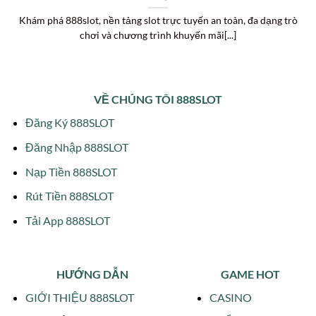
Khám phá 888slot, nền tảng slot trực tuyến an toàn, đa dạng trò
chơi và chương trình khuyến mãi[...]
VỀ CHÚNG TÔI 888SLOT
Đăng Ký 888SLOT
Đăng Nhập 888SLOT
Nạp Tiền 888SLOT
Rút Tiền 888SLOT
Tải App 888SLOT
HƯỚNG DẪN
GAME HOT
GIỚI THIỆU 888SLOT
CASINO