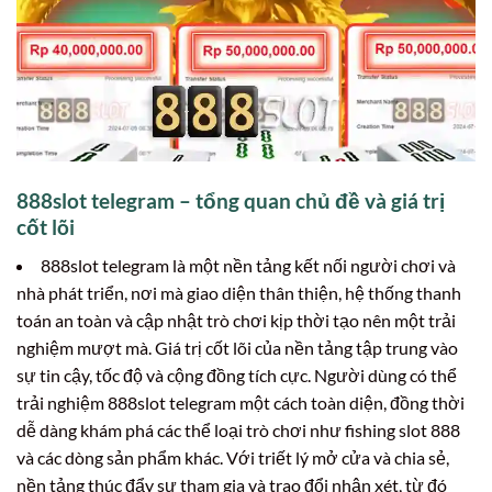
888slot telegram – tổng quan chủ đề và giá trị
cốt lõi
888slot telegram là một nền tảng kết nối người chơi và
nhà phát triển, nơi mà giao diện thân thiện, hệ thống thanh
toán an toàn và cập nhật trò chơi kịp thời tạo nên một trải
nghiệm mượt mà. Giá trị cốt lõi của nền tảng tập trung vào
sự tin cậy, tốc độ và cộng đồng tích cực. Người dùng có thể
trải nghiệm 888slot telegram một cách toàn diện, đồng thời
dễ dàng khám phá các thể loại trò chơi như fishing slot 888
và các dòng sản phẩm khác. Với triết lý mở cửa và chia sẻ,
nền tảng thúc đẩy sự tham gia và trao đổi nhận xét, từ đó