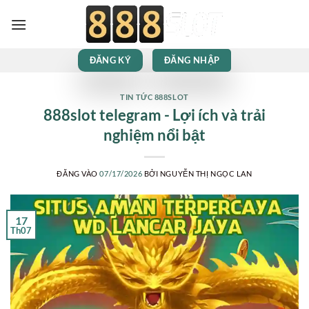
Bỏ
qua
nội
dung
ĐĂNG KÝ
ĐĂNG NHẬP
TIN TỨC 888SLOT
888slot telegram - Lợi ích và trải
nghiệm nổi bật
ĐĂNG VÀO
07/17/2026
BỞI
NGUYỄN THỊ NGỌC LAN
17
Th07