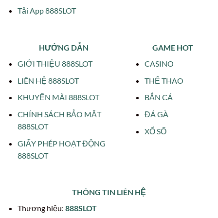
Tải App 888SLOT
HƯỚNG DẪN
GAME HOT
GIỚI THIỆU 888SLOT
CASINO
LIÊN HỆ 888SLOT
THỂ THAO
KHUYẾN MÃI 888SLOT
BẮN CÁ
CHÍNH SÁCH BẢO MẬT
ĐÁ GÀ
888SLOT
XỔ SỐ
GIẤY PHÉP HOẠT ĐỘNG
888SLOT
THÔNG TIN LIÊN HỆ
Thương hiệu:
888SLOT