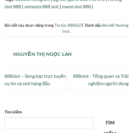
slot 888
|
semesta 888 slot
|
mami slot 888
|
Bài viết này được đăng trong
Tin tức 888SLOT
. Đánh dấu
liên kết thường
trực
.
NGUYỄN THỊ NGỌC LAN
888slot – Sòng bạc trực tuyến
888slot - Tổng quan và Trải
uy tín và slot hàng đầu
nghiệm người dùng
Tìm kiếm
TÌM