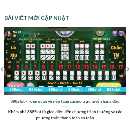
BÀI VIẾT MỚI CẬP NHẬT
888Slot - Tổng quan về nền tảng casino trực tuyến hàng đầu
Khám phá 888Slot từ giao diện đến chương trình thưởng và các
phương thức thanh toán an toàn