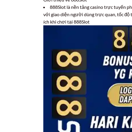
888Slot là nền tảng casino trực tuyến ph
với giao diện người dùng trực quan, tốc độ t
ích khi chơi tại 888Slot