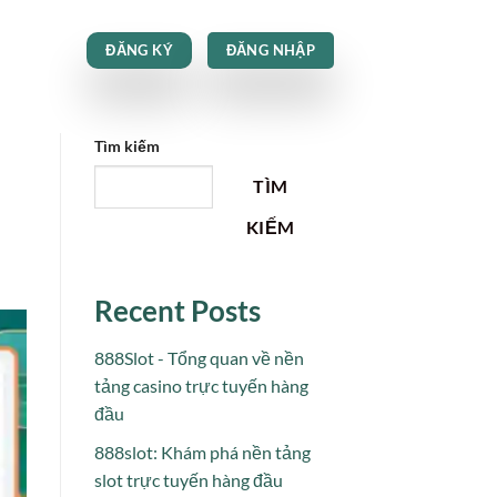
ĐĂNG KÝ
ĐĂNG NHẬP
Tìm kiếm
TÌM
KIẾM
Recent Posts
888Slot - Tổng quan về nền
tảng casino trực tuyến hàng
đầu
888slot: Khám phá nền tảng
slot trực tuyến hàng đầu