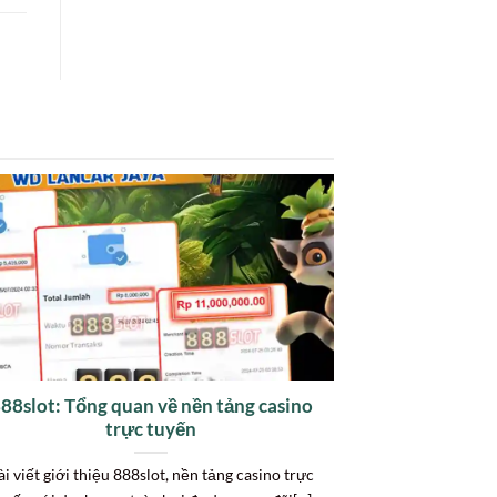
88slot: Tổng quan về nền tảng casino
trực tuyến
ài viết giới thiệu 888slot, nền tảng casino trực