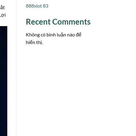
888slot 83
bật
Lợi
Recent Comments
Không có bình luận nào để
hiển thị.