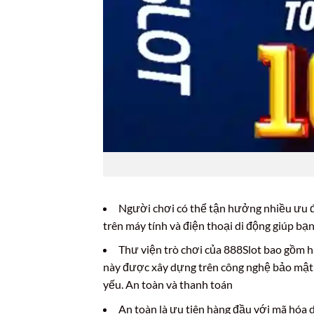
Người chơi có thể tận hưởng nhiều ưu đã
trên máy tính và điện thoại di động giúp bạn
Thư viện trò chơi của 888Slot bao gồm hàn
này được xây dựng trên công nghệ bảo mật t
yếu.
An toàn và thanh toán
An toàn là ưu tiên hàng đầu với mã hóa 