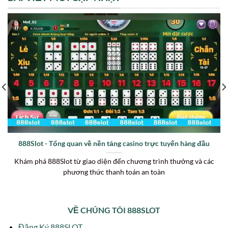
888Slot - Tổng quan về nền tảng casino trực tuyến hàng đầu
Khám phá 888Slot từ giao diện đến chương trình thưởng và các
phương thức thanh toán an toàn
VỀ CHÚNG TÔI 888SLOT
Đăng Ký 888SLOT