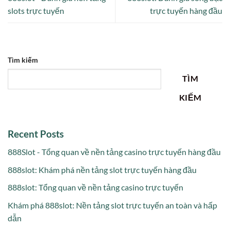
slots trực tuyến
trực tuyến hàng đầu
Tìm kiếm
TÌM
KIẾM
Recent Posts
888Slot - Tổng quan về nền tảng casino trực tuyến hàng đầu
888slot: Khám phá nền tảng slot trực tuyến hàng đầu
888slot: Tổng quan về nền tảng casino trực tuyến
Khám phá 888slot: Nền tảng slot trực tuyến an toàn và hấp
dẫn