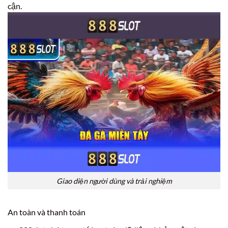
cận.
Giao diện người dùng và trải nghiệm
An toàn và thanh toán