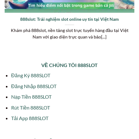
888slot: Trải nghiệm slot online uy tín tại Việt Nam
Khám phá 888slot, nền tảng slot trực tuyến hàng đầu tại Việt
Nam với giao diện trực quan và bảo[...]
VỀ CHÚNG TÔI 888SLOT
Đăng Ký 888SLOT
Đăng Nhập 888SLOT
Nạp Tiền 888SLOT
Rút Tiền 888SLOT
Tải App 888SLOT