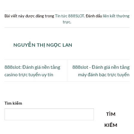
Bài viết này được đăng trong
Tin tức 888SLOT
. Đánh dấu
liên kết thường
trực
.
NGUYỄN THỊ NGỌC LAN
888slot: Đánh giá nền tảng
888slot - Đánh giá nền tảng
casino trực tuyến uy tín
máy đánh bạc trực tuyến
Tìm kiếm
TÌM
KIẾM