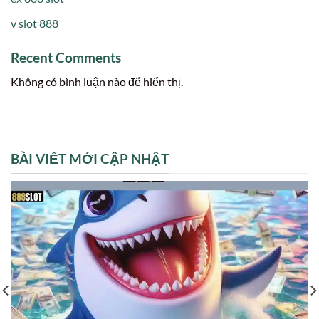
v slot 888
Recent Comments
Không có bình luận nào để hiển thị.
BÀI VIẾT MỚI CẬP NHẬT