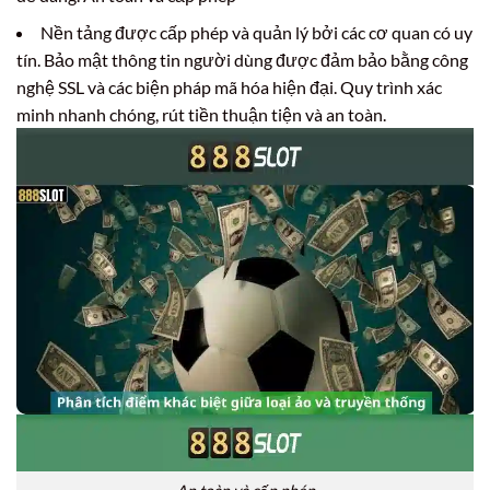
Nền tảng được cấp phép và quản lý bởi các cơ quan có uy
tín. Bảo mật thông tin người dùng được đảm bảo bằng công
nghệ SSL và các biện pháp mã hóa hiện đại. Quy trình xác
minh nhanh chóng, rút tiền thuận tiện và an toàn.