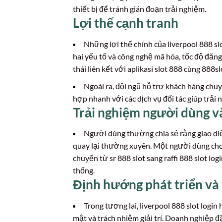
thiết bị để tránh gián đoạn trải nghiệm.
Lợi thế cạnh tranh
Những lợi thế chính của liverpool 888 sl
hai yếu tố và công nghệ mã hóa, tốc độ đăng
thái liên kết với aplikasi slot 888 cùng 888s
Ngoài ra, đội ngũ hỗ trợ khách hàng chuy
hợp nhanh với các dịch vụ đối tác giúp trải
Trải nghiệm người dùng v
Người dùng thường chia sẻ rằng giao diệ
quay lại thường xuyên. Một người dùng cho b
chuyển từ sr 888 slot sang raffi 888 slot lo
thống.
Định hướng phát triển và 
Trong tương lai, liverpool 888 slot log
mật và trách nhiệm giải trí. Doanh nghiệp đ