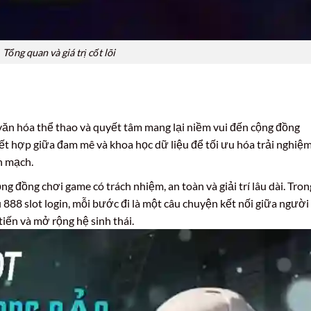
Tổng quan và giá trị cốt lõi
c văn hóa thể thao và quyết tâm mang lại niềm vui đến cộng đồng
kết hợp giữa đam mê và khoa học dữ liệu để tối ưu hóa trải nghiệ
n mạch.
 đồng chơi game có trách nhiệm, an toàn và giải trí lâu dài. Tron
fi 888 slot login, mỗi bước đi là một câu chuyện kết nối giữa người
 tiến và mở rộng hệ sinh thái.