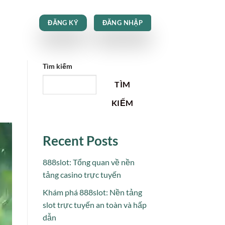
ĐĂNG KÝ
ĐĂNG NHẬP
Tìm kiếm
TÌM
KIẾM
Recent Posts
888slot: Tổng quan về nền
tảng casino trực tuyến
Khám phá 888slot: Nền tảng
slot trực tuyến an toàn và hấp
dẫn