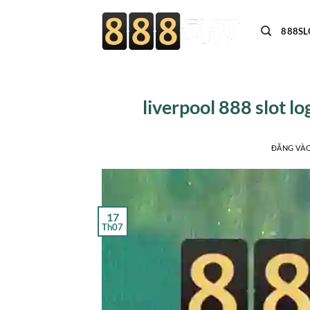
Bỏ
qua
888SL
nội
dung
liverpool 888 slot lo
ĐĂNG VÀ
17
Th07