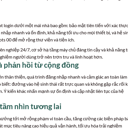
ot login dưới một mái nhà bao gồm: bảo mật tiên tiến với xác thự
 nhập nhanh và ổn định, khả năng tối ưu cho mọi thiết bị, và hệ si
lots 00 để mở rộng thư viện và tiện ích.
ên nghiệp 24/7, cơ sở hạ tầng máy chủ đáng tin cậy và khả năng t
 nghiệm người dùng trở nên trơn tru và linh hoạt hơn.
à phản hồi từ cộng đồng
n thân thiện, quá trình đăng nhập nhanh và cảm giác an toàn làm
iết: đường vào hệ sinh thái rất trực quan và không gặp rắc rối k
gin. Ý kiến khác nhấn mạnh sự ổn định và cập nhật liên tục của hệ
tầm nhìn tương lai
in hướng tới mở rộng phạm vi toàn cầu, tăng cường các biện pháp 
ặt mục tiêu nâng cao hiệu quả vận hành, tối ưu hóa trải nghiệm