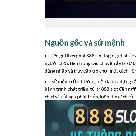
Nguồn gốc và sứ mệnh
Tên gọi liverpool 888 slot login gợi nhắ
người chơi. Bên trong câu chuyện ấy là sự 
đăng nhập và truy cập trò chơi một cách liề
Sứ mệnh của thương hiệu là xây dựng cộng
hành trình phát triển, từ sr 888 slot đến raf
chơi và đội ngũ phát triển, luôn tìm cách cải