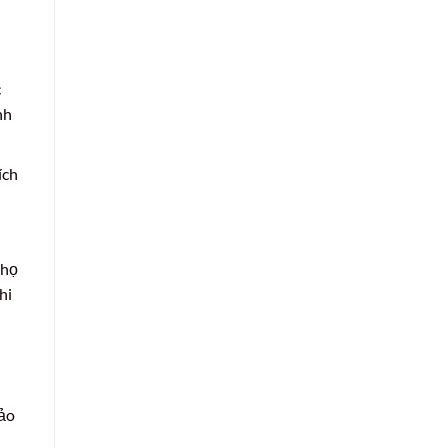
c
nh
ích
 họ
hi
bảo