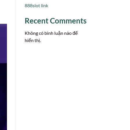
888slot link
Recent Comments
Không có bình luận nào để
hiển thị.