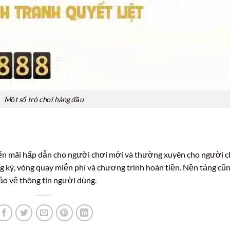
Một số trò chơi hàng đầu
ến mãi hấp dẫn cho người chơi mới và thường xuyên cho người c
ng ký, vòng quay miễn phí và chương trình hoàn tiền. Nền tảng cũ
ảo vệ thông tin người dùng.