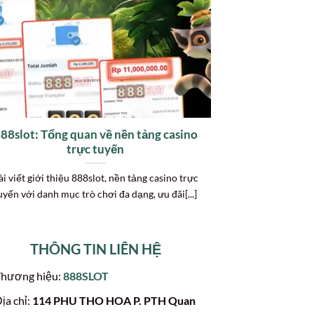
88slot: Tổng quan về nền tảng casino
trực tuyến
ài viết giới thiệu 888slot, nền tảng casino trực
uyến với danh mục trò chơi đa dạng, ưu đãi[...]
THÔNG TIN LIÊN HỆ
hương hiệu:
888SLOT
ịa chỉ:
114 PHU THO HOA P. PTH Quan