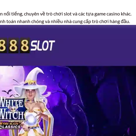
 nổi tiếng, chuyên về trò chơi slot và các tựa game casino khác.
anh toán nhanh chóng và nhiều nhà cung cấp trò chơi hàng đầu.