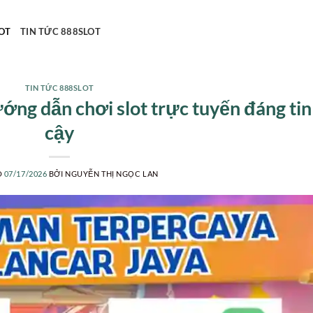
OT
TIN TỨC 888SLOT
TIN TỨC 888SLOT
ướng dẫn chơi slot trực tuyến đáng tin
cậy
O
07/17/2026
BỞI
NGUYỄN THỊ NGỌC LAN