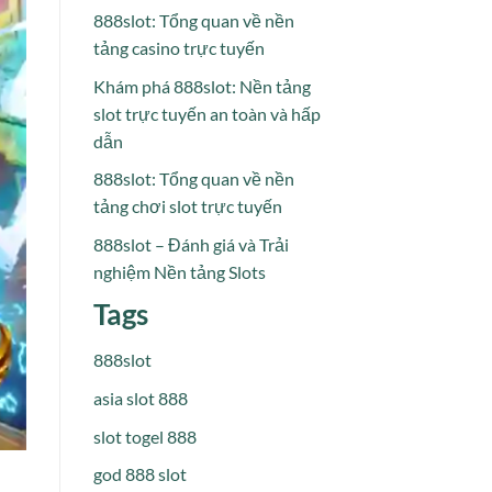
888slot: Tổng quan về nền
tảng casino trực tuyến
Khám phá 888slot: Nền tảng
slot trực tuyến an toàn và hấp
dẫn
888slot: Tổng quan về nền
tảng chơi slot trực tuyến
888slot – Đánh giá và Trải
nghiệm Nền tảng Slots
Tags
888slot
asia slot 888
slot togel 888
god 888 slot