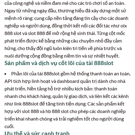
của công nghệ và niềm đam mê cho các trò chơi số an toàn.
Ngay từ những ngày đầu, thương hiệu đã xây dựng một sứ
mệnh rõ ràng: cung cấp nền tảng đáng tin cậy cho các doanh
nghiệp và người dùng, đồng thời kết nối các đối tác như olx
888 slot và slot 888 để mở rộng hệ sinh thái. Từng cột mốc
phát triển được kể bằng những câu chuyện nhỏ đầy cảm
hứng, cho thấy đội ngũ luôn kiên trì tiến về phía trước và
nuôi dưỡng cộng đồng bằng niềm tin và sự nhiệt huyết.
Sản phẩm và dịch vụ cốt lõi của tài 888slot
Phần lõi của tài 888slot gồm hệ thống thanh toán an toàn,
API tích hợp linh hoạt và dashboard quản trị dành cho nhà
phát triển. Nền tảng hỗ trợ nhiều kịch bản: thanh toán
nhanh cho khách hàng, quản lý giao dịch, và liên kết các kênh
như link 888slot để tăng tính tiện dụng. Các sản phẩm kết
hợp với slot 888 và hb 888 slot cho phép các doanh nghiệp
triển khai nhanh chóng và trải nghiệm tốt cho người dùng
cuối.
Ưu thế và sức cạnh tranh