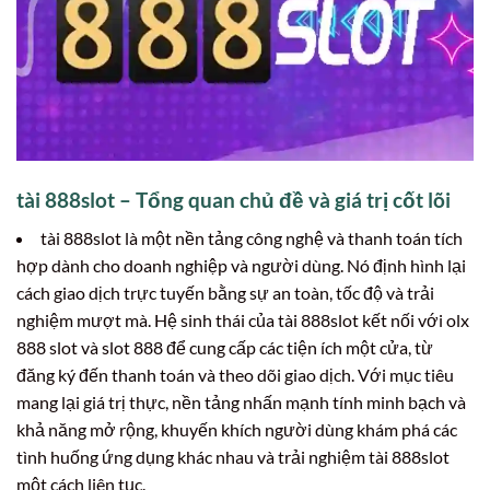
tài 888slot – Tổng quan chủ đề và giá trị cốt lõi
tài 888slot là một nền tảng công nghệ và thanh toán tích
hợp dành cho doanh nghiệp và người dùng. Nó định hình lại
cách giao dịch trực tuyến bằng sự an toàn, tốc độ và trải
nghiệm mượt mà. Hệ sinh thái của tài 888slot kết nối với olx
888 slot và slot 888 để cung cấp các tiện ích một cửa, từ
đăng ký đến thanh toán và theo dõi giao dịch. Với mục tiêu
mang lại giá trị thực, nền tảng nhấn mạnh tính minh bạch và
khả năng mở rộng, khuyến khích người dùng khám phá các
tình huống ứng dụng khác nhau và trải nghiệm tài 888slot
một cách liên tục.