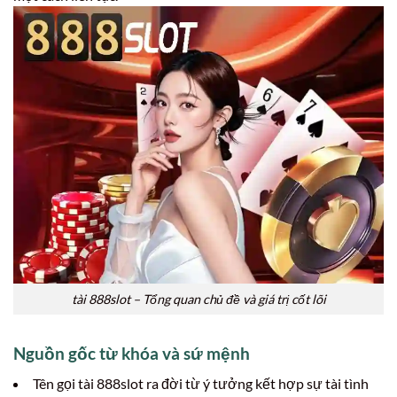
tài 888slot – Tổng quan chủ đề và giá trị cốt lõi
Nguồn gốc từ khóa và sứ mệnh
Tên gọi tài 888slot ra đời từ ý tưởng kết hợp sự tài tình