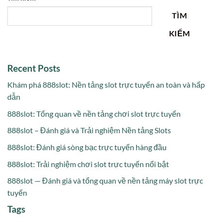
TÌM
KIẾM
Recent Posts
Khám phá 888slot: Nền tảng slot trực tuyến an toàn và hấp
dẫn
888slot: Tổng quan về nền tảng chơi slot trực tuyến
888slot – Đánh giá và Trải nghiệm Nền tảng Slots
888slot: Đánh giá sòng bạc trực tuyến hàng đầu
888slot: Trải nghiệm chơi slot trực tuyến nổi bật
888slot — Đánh giá và tổng quan về nền tảng máy slot trực
tuyến
Tags