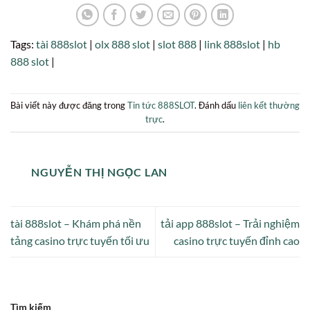
Tags:
tài 888slot
|
olx 888 slot
|
slot 888
|
link 888slot
|
hb
888 slot
|
Bài viết này được đăng trong
Tin tức 888SLOT
. Đánh dấu
liên kết thường
trực
.
NGUYỄN THỊ NGỌC LAN
tài 888slot – Khám phá nền
tải app 888slot – Trải nghiệm
tảng casino trực tuyến tối ưu
casino trực tuyến đỉnh cao
Tìm kiếm