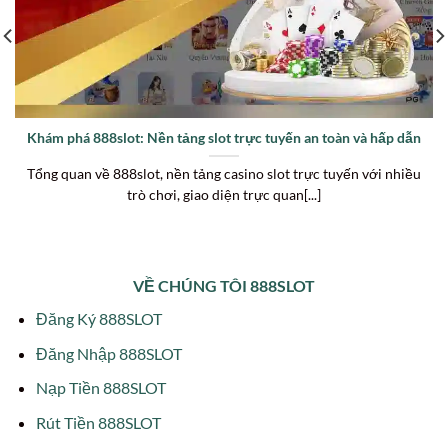
Khám phá 888slot: Nền tảng slot trực tuyến an toàn và hấp dẫn
Tổng quan về 888slot, nền tảng casino slot trực tuyến với nhiều
trò chơi, giao diện trực quan[...]
VỀ CHÚNG TÔI 888SLOT
Đăng Ký 888SLOT
Đăng Nhập 888SLOT
Nạp Tiền 888SLOT
Rút Tiền 888SLOT