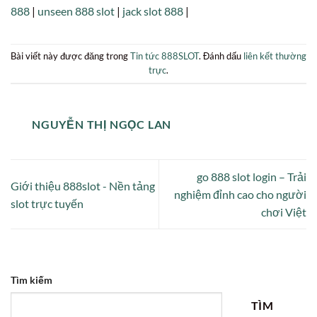
888
|
unseen 888 slot
|
jack slot 888
|
Bài viết này được đăng trong
Tin tức 888SLOT
. Đánh dấu
liên kết thường
trực
.
NGUYỄN THỊ NGỌC LAN
go 888 slot login – Trải
Giới thiệu 888slot - Nền tảng
nghiệm đỉnh cao cho người
slot trực tuyến
chơi Việt
Tìm kiếm
TÌM