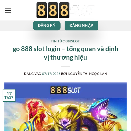
Bỏ
qua
nội
dung
ĐĂNG KÝ
ĐĂNG NHẬP
TIN TỨC 888SLOT
go 888 slot login – tổng quan và định
vị thương hiệu
ĐĂNG VÀO
07/17/2026
BỞI
NGUYỄN THỊ NGỌC LAN
17
Th07