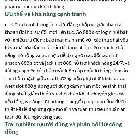
phạm vi phục vụ khách hàng.
Ưu thế và khả năng cạnh tranh
Cạnh tranh trong lĩnh vực đăng nhập và giải pháp tài
khoản đòi hỏi sự đổi mới liên tục. Go 888 slot login nổi bật
với nhiều ưu điểm: bảo mật mạnh mẽ với xác thực hai yếu
tố và mã hóa đầu cuối, tốc độ đăng nhập siêu nhanh, khả
năng mở rộng và tích hợp dễ dàng với các đối tác như
unseen 888 slot và jack slot 888, hỗ trợ khách hàng 24/7, và
đội ngũ nghiên cứu bảo mật luôn cập nhật lỗ hổng tiềm ẩn.
Tính liền mạch giữa các thương hiệu phụ như 888slot và
west slot 888 giúp người dùng cảm nhận một hệ sinh thái
đồng nhất, giảm thiểu sự khó khăn khi di chuyển giữa các
nền tảng và tăng sự hài lòng. Các giải pháp này cũng được
thiết kế để đáp ứng quy mô lớn và tuân thủ tiêu chuẩn an
toàn dữ liệu ngày càng cao.
Trải nghiệm người dùng và phản hồi từ cộng
đồng