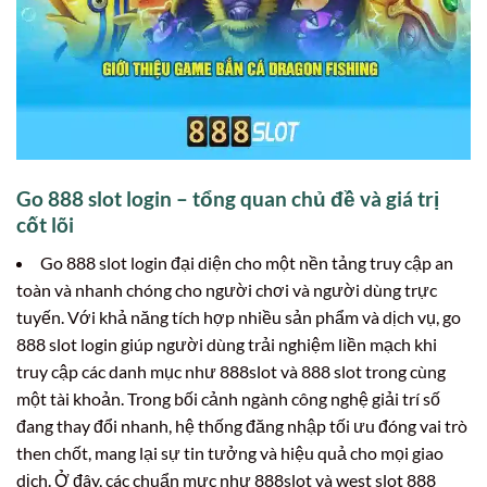
Go 888 slot login – tổng quan chủ đề và giá trị
cốt lõi
Go 888 slot login đại diện cho một nền tảng truy cập an
toàn và nhanh chóng cho người chơi và người dùng trực
tuyến. Với khả năng tích hợp nhiều sản phẩm và dịch vụ, go
888 slot login giúp người dùng trải nghiệm liền mạch khi
truy cập các danh mục như 888slot và 888 slot trong cùng
một tài khoản. Trong bối cảnh ngành công nghệ giải trí số
đang thay đổi nhanh, hệ thống đăng nhập tối ưu đóng vai trò
then chốt, mang lại sự tin tưởng và hiệu quả cho mọi giao
dịch. Ở đây, các chuẩn mực như 888slot và west slot 888