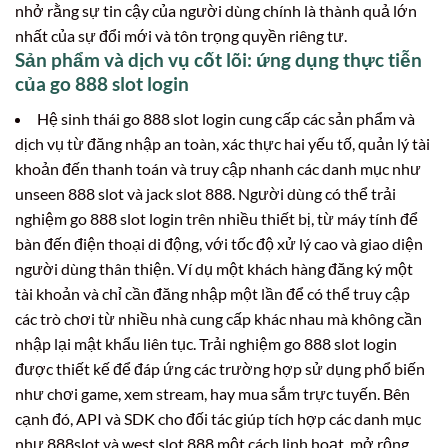
nhở rằng sự tin cậy của người dùng chính là thành quả lớn
nhất của sự đổi mới và tôn trọng quyền riêng tư.
Sản phẩm và dịch vụ cốt lõi: ứng dụng thực tiễn
của go 888 slot login
Hệ sinh thái go 888 slot login cung cấp các sản phẩm và
dịch vụ từ đăng nhập an toàn, xác thực hai yếu tố, quản lý tài
khoản đến thanh toán và truy cập nhanh các danh mục như
unseen 888 slot và jack slot 888. Người dùng có thể trải
nghiệm go 888 slot login trên nhiều thiết bị, từ máy tính để
bàn đến điện thoại di động, với tốc độ xử lý cao và giao diện
người dùng thân thiện. Ví dụ một khách hàng đăng ký một
tài khoản và chỉ cần đăng nhập một lần để có thể truy cập
các trò chơi từ nhiều nhà cung cấp khác nhau mà không cần
nhập lại mật khẩu liên tục. Trải nghiệm go 888 slot login
được thiết kế để đáp ứng các trường hợp sử dụng phổ biến
như chơi game, xem stream, hay mua sắm trực tuyến. Bên
cạnh đó, API và SDK cho đối tác giúp tích hợp các danh mục
như 888slot và west slot 888 một cách linh hoạt, mở rộng