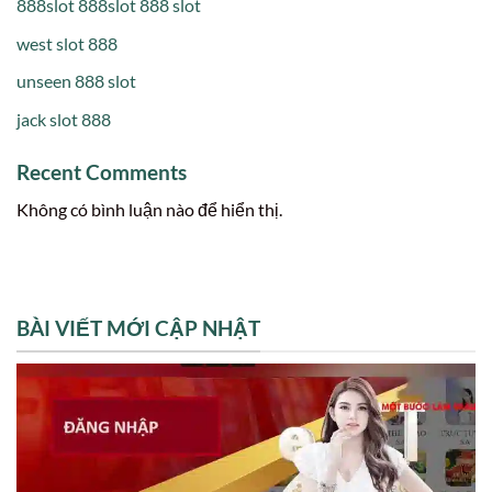
888slot 888slot 888 slot
west slot 888
unseen 888 slot
jack slot 888
Recent Comments
Không có bình luận nào để hiển thị.
BÀI VIẾT MỚI CẬP NHẬT