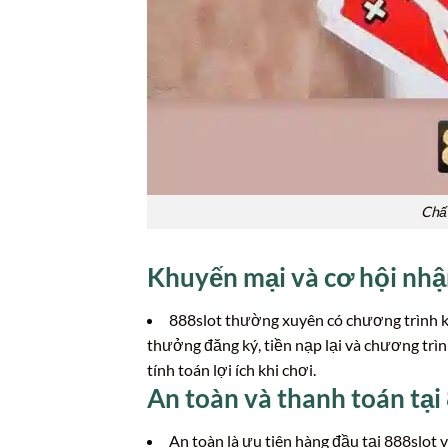
Chất
Khuyến mại và cơ hội nh
888slot thường xuyên có chương trình k
thưởng đăng ký, tiền nạp lại và chương trì
tính toán lợi ích khi chơi.
An toàn và thanh toán tại
An toàn là ưu tiên hàng đầu tại 888slot 