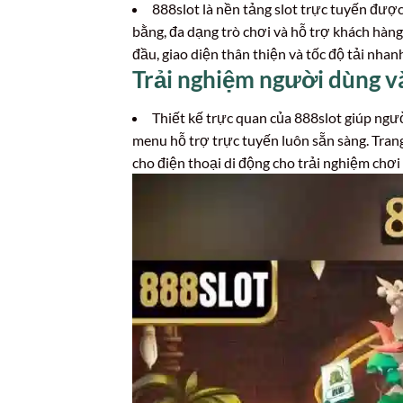
888slot là nền tảng slot trực tuyến đượ
bằng, đa dạng trò chơi và hỗ trợ khách hàn
đầu, giao diện thân thiện và tốc độ tải nhanh
Trải nghiệm người dùng và
Thiết kế trực quan của 888slot giúp ngườ
menu hỗ trợ trực tuyến luôn sẵn sàng. Tra
cho điện thoại di động cho trải nghiệm chơi 