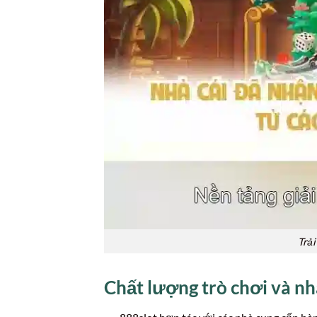
Trải
Chất lượng trò chơi và nh