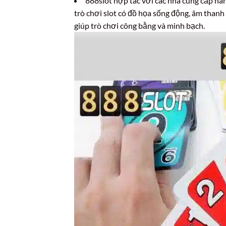
888slot hợp tác với các nhà cung cấp h
trò chơi slot có đồ họa sống động, âm tha
giúp trò chơi công bằng và minh bạch.