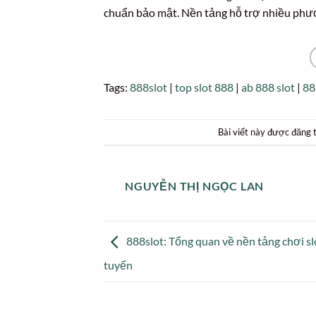
chuẩn bảo mật. Nền tảng hỗ trợ nhiều phươn
Tags:
888slot
|
top slot 888
|
ab 888 slot
|
88
Bài viết này được đăng 
NGUYỄN THỊ NGỌC LAN
888slot: Tổng quan về nền tảng chơi sl
tuyến