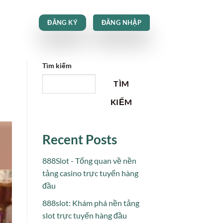
ĐĂNG KÝ
ĐĂNG NHẬP
Tìm kiếm
TÌM
KIẾM
Recent Posts
888Slot - Tổng quan về nền
tảng casino trực tuyến hàng
đầu
888slot: Khám phá nền tảng
slot trực tuyến hàng đầu