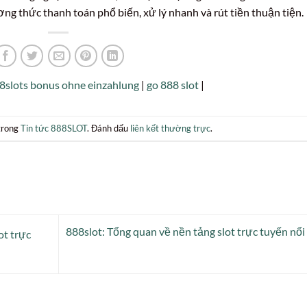
g thức thanh toán phổ biến, xử lý nhanh và rút tiền thuận tiện.
8slots bonus ohne einzahlung
|
go 888 slot
|
trong
Tin tức 888SLOT
. Đánh dấu
liên kết thường trực
.
888slot: Tổng quan về nền tảng slot trực tuyến nổi
ot trực