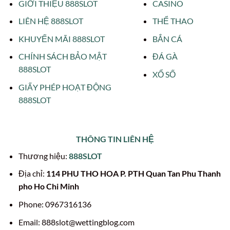
GIỚI THIỆU 888SLOT
CASINO
LIÊN HỆ 888SLOT
THỂ THAO
KHUYẾN MÃI 888SLOT
BẮN CÁ
CHÍNH SÁCH BẢO MẬT
ĐÁ GÀ
888SLOT
XỔ SỐ
GIẤY PHÉP HOẠT ĐỘNG
888SLOT
THÔNG TIN LIÊN HỆ
Thương hiệu:
888SLOT
Địa chỉ:
114 PHU THO HOA P. PTH Quan Tan Phu Thanh
pho Ho Chi Minh
Phone:
0967316136
Email:
888slot@wettingblog.com