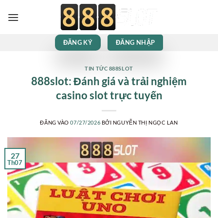
Bỏ
qua
nội
dung
ĐĂNG KÝ
ĐĂNG NHẬP
TIN TỨC 888SLOT
888slot: Đánh giá và trải nghiệm
casino slot trực tuyến
ĐĂNG VÀO
07/27/2026
BỞI
NGUYỄN THỊ NGỌC LAN
27
Th07