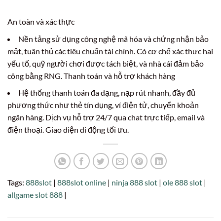
An toàn và xác thực
Nền tảng sử dụng công nghệ mã hóa và chứng nhận bảo
mật, tuân thủ các tiêu chuẩn tài chính. Có cơ chế xác thực hai
yếu tố, quỹ người chơi được tách biệt, và nhà cái đảm bảo
công bằng RNG.
Thanh toán và hỗ trợ khách hàng
Hệ thống thanh toán đa dạng, nạp rút nhanh, đầy đủ
phương thức như thẻ tín dụng, ví điện tử, chuyển khoản
ngân hàng. Dịch vụ hỗ trợ 24/7 qua chat trực tiếp, email và
điện thoại. Giao diện di động tối ưu.
Tags:
888slot
|
888slot online
|
ninja 888 slot
|
ole 888 slot
|
allgame slot 888
|