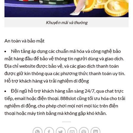
Khuyến mãi và thưởng
An toàn và bảo mật
Nền tảng áp dụng các chuẩn mã hóa và công nghệ bảo
mật hàng đầu để bảo vệ thông tin người dùng và giao dịch.
Địa chỉ website được bảo vệ, và các giao dịch thanh toán
được giữ kín thông qua các phương thức thanh toán uy tín.
Hỗ trợ khách hàng và trải nghiệm di động
Đội ngũ hỗ trợ khách hàng sẵn sàng 24/7, qua chat trực
tiếp, email hoặc điện thoại. 888slot cũng tối ưu hóa cho trải
nghiệm di động, cho phép chơi mọi nơi mọi lúc trên điện
thoại hoặc máy tính bảng mà không gặp khó khăn.